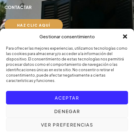
CONTACTAR
HAZ CLIC AQUÍ
Gestionar consentimiento
Aviso Legal
Para ofrecer las mejores experiencias, utilizamos tecnologías como
Política de privacidad
las cookies para almacenar y/o acceder a la información del
dispositivo. El consentimiento de estas tecnologías nos permitirá
procesar datos como el comportamiento de navegación o las
identificaciones únicas en este sitio. No consentir o retirar el
consentimiento, puede afectar negativamente a ciertas
características y funciones.
© Copyright 2024. Persiten, S.L. Designed by
UPZELL
ACEPTAR
DENEGAR
VER PREFERENCIAS