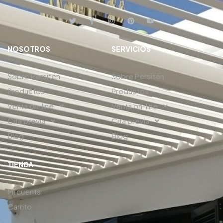
NOSOTROS
SERVICIOS
Sobre Persitén
Sobre Persitén
Productos
Productos
Venta on-line
Venta on-line
Cita previa
Cita previa
Blog
Blog
TIENDA
Mi cuenta
Carrito