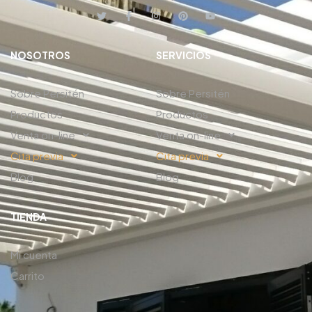
NOSOTROS
SERVICIOS
Sobre Persitén
Sobre Persitén
Productos
Productos
Venta on-line
Venta on-line
Cita previa
Cita previa
Blog
Blog
TIENDA
Mi cuenta
Carrito