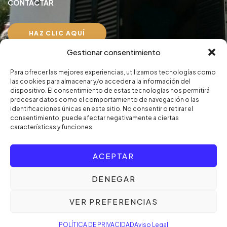
CONTACTAR
HAZ CLIC AQUÍ
Gestionar consentimiento
Aviso Legal
Para ofrecer las mejores experiencias, utilizamos tecnologías como
Política de privacidad
las cookies para almacenar y/o acceder a la información del
dispositivo. El consentimiento de estas tecnologías nos permitirá
procesar datos como el comportamiento de navegación o las
identificaciones únicas en este sitio. No consentir o retirar el
consentimiento, puede afectar negativamente a ciertas
características y funciones.
© Copyright 2024. Persiten, S.L. Designed by
UPZELL
ACEPTAR
DENEGAR
VER PREFERENCIAS
POLÍTICA DE PRIVACIDAD
Aviso Legal