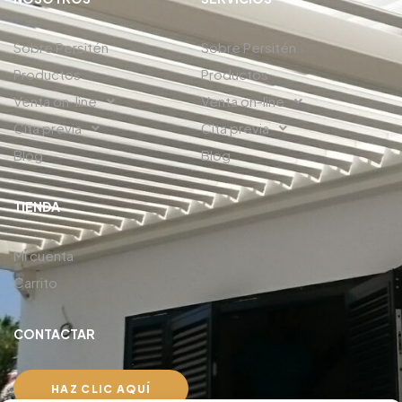
Sobre Persitén
Sobre Persitén
Productos
Productos
Venta on-line
Venta on-line
Cita previa
Cita previa
Blog
Blog
TIENDA
Mi cuenta
Carrito
CONTACTAR
HAZ CLIC AQUÍ