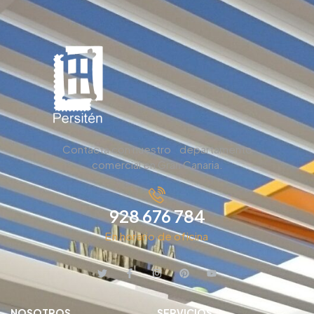
Contacta con nuestro departamento
comercial en Gran Canaria.
928 676 784
En horario de oficina
NOSOTROS
SERVICIOS