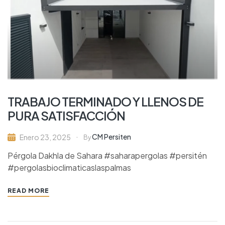
TRABAJO TERMINADO Y LLENOS DE
PURA SATISFACCIÓN
CM Persiten
Enero 23, 2025
By
Pérgola Dakhla de Sahara #saharapergolas #persitén
#pergolasbioclimaticaslaspalmas
READ MORE