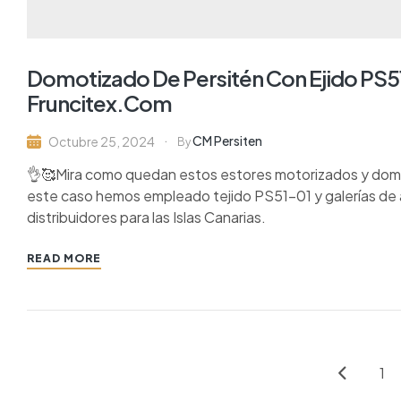
Domotizado De Persitén Con Ejido PS51
Fruncitex.com
CM Persiten
Octubre 25, 2024
By
👌🥰Mira como quedan estos estores motorizados y dom
este caso hemos empleado tejido PS51-01 y galerías de 
distribuidores para las Islas Canarias.
READ MORE
1