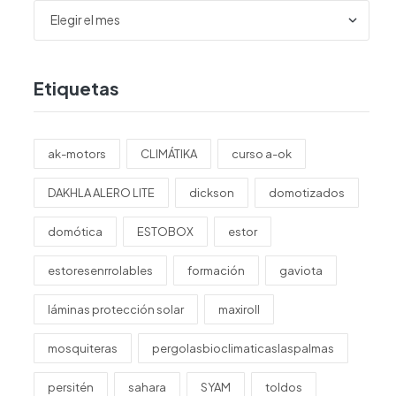
Etiquetas
ak-motors
CLIMÁTIKA
curso a-ok
DAKHLA ALERO LITE
dickson
domotizados
domótica
ESTOBOX
estor
estoresenrrolables
formación
gaviota
láminas protección solar
maxiroll
mosquiteras
pergolasbioclimaticaslaspalmas
persitén
sahara
SYAM
toldos