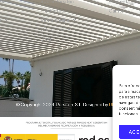
tén
Sobre Persitén
Mi cuenta
Productos
Carrito
e
Venta on-line
Cita previa
Blog
Para ofrece
para almace
de estas t
navegación 
© Copyright 2024. Persiten, S.L. Designed by
UPZELL
consentimie
funciones.
ACE