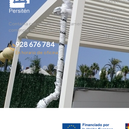
Sobre Persi
Productos
Venta on-lin
Contacta con nuestro departamento
Cita previa
comercial en Gran Canaria.
Blog
928 676 784
En horario de oficina