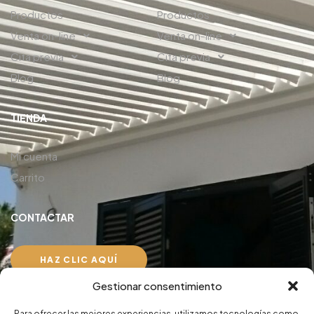
Productos
Productos
Venta on-line
Venta on-line
Cita previa
Cita previa
Blog
Blog
TIENDA
Mi cuenta
Carrito
CONTACTAR
HAZ CLIC AQUÍ
Gestionar consentimiento
Aviso Legal
Para ofrecer las mejores experiencias, utilizamos tecnologías como