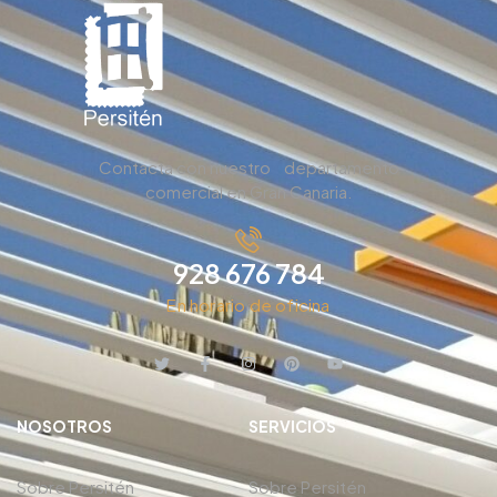
Contacta con nuestro departamento
comercial en Gran Canaria.
928 676 784
En horario de oficina
NOSOTROS
SERVICIOS
Sobre Persitén
Sobre Persitén