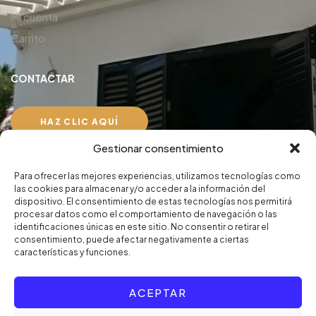
Mi cuenta
Carrito
CONTACTAR
HAZ CLIC AQUÍ
Gestionar consentimiento
Aviso Legal
Para ofrecer las mejores experiencias, utilizamos tecnologías como
Política de privacidad
las cookies para almacenar y/o acceder a la información del
dispositivo. El consentimiento de estas tecnologías nos permitirá
procesar datos como el comportamiento de navegación o las
identificaciones únicas en este sitio. No consentir o retirar el
consentimiento, puede afectar negativamente a ciertas
características y funciones.
© Copyright 2024. Persiten, S.L. Designed by
UPZELL
ACEPTAR