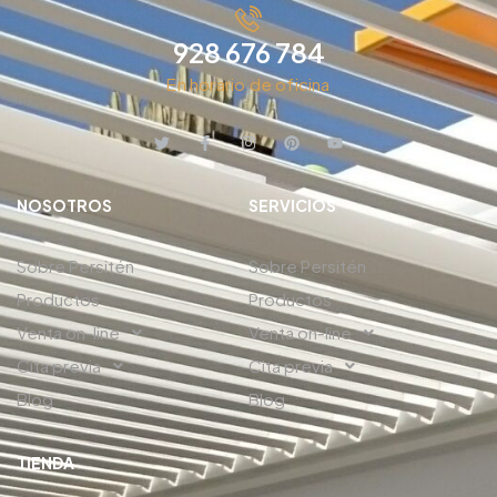
928 676 784
En horario de oficina
NOSOTROS
SERVICIOS
Sobre Persitén
Sobre Persitén
Productos
Productos
Venta on-line
Venta on-line
Cita previa
Cita previa
Blog
Blog
TIENDA