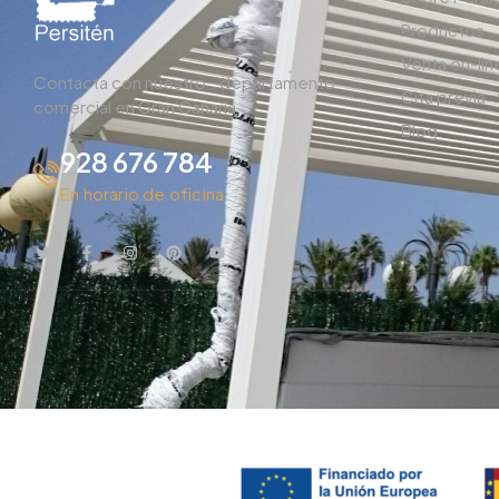
Productos
Venta on-lin
Contacta con nuestro departamento
Cita previa
comercial en Gran Canaria.
Blog
928 676 784
En horario de oficina