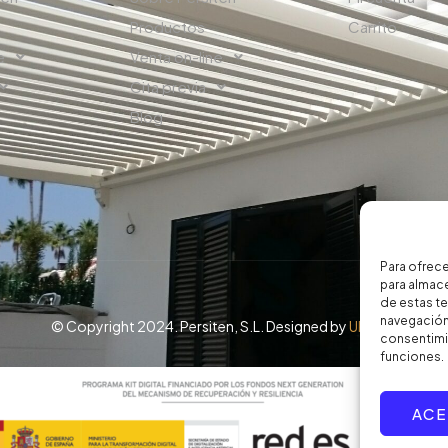
Productos
Carrito
e
Venta on-line
Cita previa
Blog
Para ofrece
para almace
de estas t
navegación 
© Copyright 2024. Persiten, S.L. Designed by
UPZELL
consentimie
funciones.
ACE