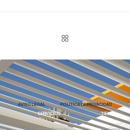
AVISO LEGAL
POLÍTICA DE PRIVACIDAD
SERVICIOS
TIENDA
tén
Sobre Persitén
Mi cuenta